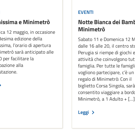
I
EVENTI
nissima e Minimetrò
Notte Bianca dei Bamb
Minimetrò
ca 12 maggio, in occasione
3esima edizione della
Sabato 11 e Domenica 12 M
ssima, l’orario di apertura
dalle 16 alle 20, il centro st
imetrò sarà anticipato alle
Perugia si riempe di giochi 
 per facilitare la
attività che coinvolgono tut
pazione alla
famiglia. Per tutte le famigl
stazione.
vogliono partecipare, c’è un
regalo di Minimetrò: Con il
biglietto Corsa Singola, sarà
consentito viaggiare a bordo
Minimetrò, a 1 Adulto + […]
Leggi