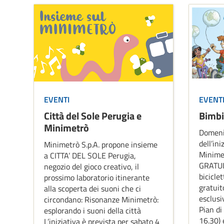
EVENTI
EVENT
Città del Sole Perugia e
Bimbi
Minimetrò
Domeni
dell’ini
Minimetrò S.p.A. propone insieme
Minimet
a CITTA’ DEL SOLE Perugia,
GRATUIT
negozio del gioco creativo, il
biciclet
prossimo laboratorio itinerante
gratuit
alla scoperta dei suoni che ci
esclusi
circondano: Risonanze Minimetrò:
Pian di
esplorando i suoni della città
16.30) 
L’iniziativa è prevista per sabato 4