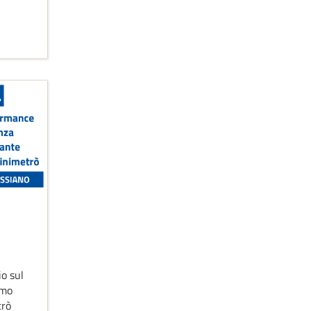
io sul
imo
trò