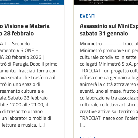
I
EVENTI
o Visione e Materia
Assassinio sul MiniEx
o 28 febbraio
sabato 31 gennaio
ATI – Secondo
Minimetrò –––––– Tracciat
amento VISIONE –
Minimetrò promuove un pe
A 28 febbraio 2026 |
culturale condiviso in sette
rò di Perugia Dopo il primo
collegati Minimetrò S.p.A. p
mento, Tracciati torna con
TRACCIATI, un progetto cult
va serata che trasforma il
diffuso che da gennaio a lug
rò in uno spazio di
animerà la città attraverso 
rsamento culturale e
eventi, uno al mese, frutto 
ale. Sabato 28 febbraio
collaborazione tra associazi
alle 17.00 alle 21.00, il
culturali, collettivi artistici 
 di trasporto urbano
creative attive sul territorio
 un laboratorio mobile di
TRACCIATI nasce con l’obiett
, lettura e musica, […]
[…]