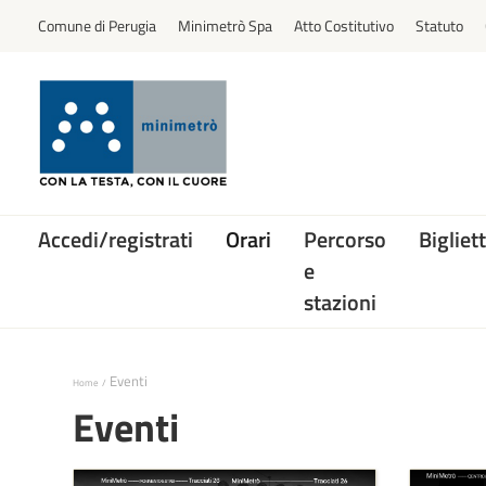
Comune di Perugia
Minimetrò Spa
Atto Costitutivo
Statuto
Accedi/registrati
Orari
Percorso
Bigliett
e
stazioni
Eventi
Home
Eventi