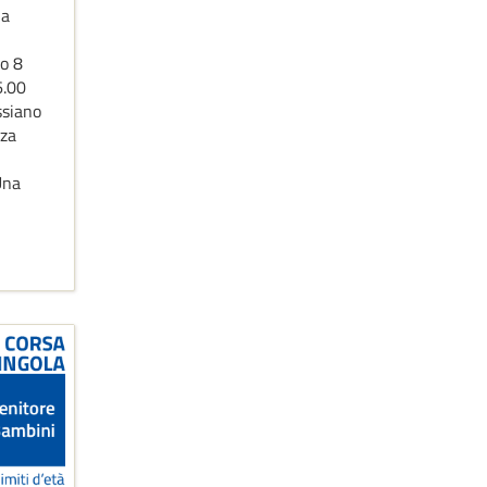
la
o 8
6.00
ssiano
nza
Una