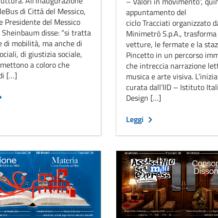
ruttura. All’inaugurazione
– Valori in movimento”, qui
leBus di Città del Messico,
appuntamento del
le Presidente del Messico
ciclo Tracciati organizzato d
 Sheinbaum disse: “si tratta
Minimetrò S.p.A., trasforma 
e di mobilità, ma anche di
vetture, le fermate e la staz
ciali, di giustizia sociale,
Pincetto in un percorso im
mettono a coloro che
che intreccia narrazione let
i […]
musica e arte visiva. L’inizia
curata dall’IID – Istituto Ita
Design […]
Leggi