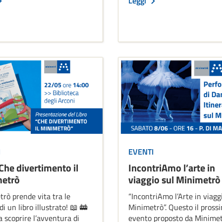
Leggi
I
EVENTI
Che divertimento il
IncontriAmo l’arte in
etrò
viaggio sul Minimetrò
rò prende vita tra le
“IncontriAmo l’Arte in viagg
i un libro illustrato! ​📖​ 🚋
Minimetrò”. Questo il pross
a scoprire l’avventura di
evento proposto da Minime