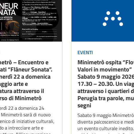
I
EVENTI
etrò – Encuentro e
Minimetrò ospita “Fl
ati “Flâneur Sonata”.
Valori in movimento”
nerdì 22 a domenica
Sabato 9 maggio 2026 
ggio arte e
17.30 – 20.30. Un via
atura attraverso il
attraverso i quartieri d
rso di Minimetrò
Perugia tra parole, mu
segni
erdì 22 a domenica 24
 Minimetrò sarà di nuovo
Sabato 9 maggio Minimetrò
nico di iniziative culturali,
diventa palcoscenico e med
o a intrecciare arte e
un evento culturale inedito