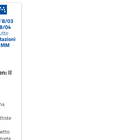
: Il
na
ttiste
metto
otrete