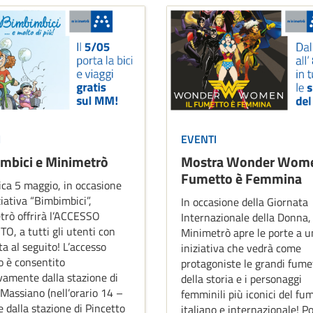
I
EVENTI
mbici e Minimetrò
Mostra Wonder Women
Fumetto è Femmina
ca 5 maggio, in occasione
ziativa “Bimbimbici”,
In occasione della Giornata
rò offrirà l’ACCESSO
Internazionale della Donna,
O, a tutti gli utenti con
Minimetrò apre le porte a u
ta al seguito! ​L’accesso
iniziativa che vedrà come
o è consentito
protagoniste le grandi fume
vamente dalla stazione di
della storia e i personaggi
 Massiano (nell’orario 14 –
femminili più iconici del fu
e dalla stazione di Pincetto
italiano e internazionale! P