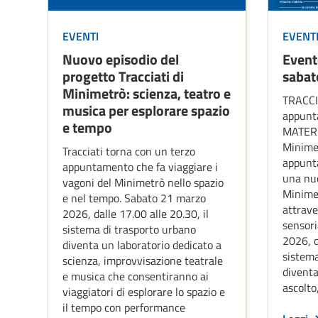
EVENTI
EVENT
Nuovo episodio del
Event
progetto Tracciati di
sabat
Minimetrò: scienza, teatro e
TRACCI
musica per esplorare spazio
appunt
e tempo
MATERI
Minimet
Tracciati torna con un terzo
appunta
appuntamento che fa viaggiare i
una nuo
vagoni del Minimetrò nello spazio
Minimet
e nel tempo. Sabato 21 marzo
attrave
2026, dalle 17.00 alle 20.30, il
sensori
sistema di trasporto urbano
2026, d
diventa un laboratorio dedicato a
sistema
scienza, improvvisazione teatrale
diventa
e musica che consentiranno ai
ascolto
viaggiatori di esplorare lo spazio e
il tempo con performance