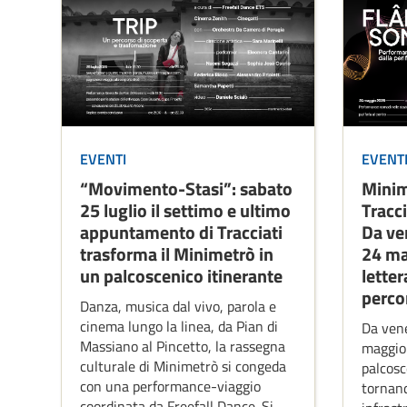
EVENTI
EVENT
“Movimento-Stasi”: sabato
Minim
25 luglio il settimo e ultimo
Tracci
appuntamento di Tracciati
Da ve
trasforma il Minimetrò in
24 ma
un palcoscenico itinerante
letter
perco
Danza, musica dal vivo, parola e
cinema lungo la linea, da Pian di
Da ven
Massiano al Pincetto, la rassegna
maggio
culturale di Minimetrò si congeda
palcosce
con una performance-viaggio
tornand
coordinata da Freefall Dance. Si