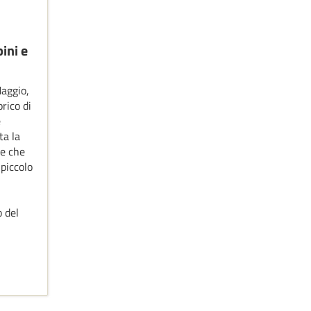
ini e
aggio,
orico di
e
ta la
ie che
 piccolo
 del