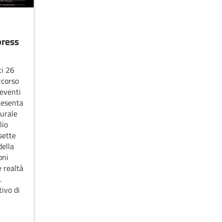
press
i 26
rcorso
 eventi
resenta
urale
lio
sette
della
oni
e realtà
.
ivo di