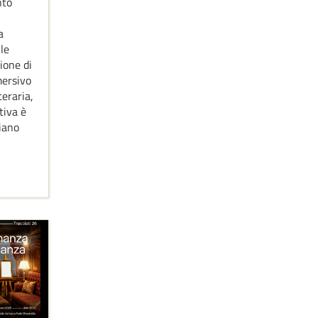
nto
a
le
ione di
mersivo
teraria,
tiva è
liano