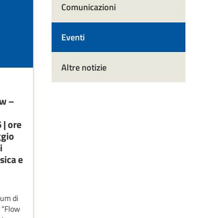
Comunicazioni
Eventi
Altre notizie
ow –
| ore
ggio
i
sica e
ium di
. “Flow