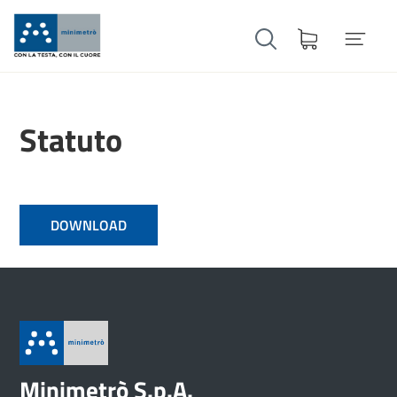
Statuto
DOWNLOAD
Minimetrò S.p.A.