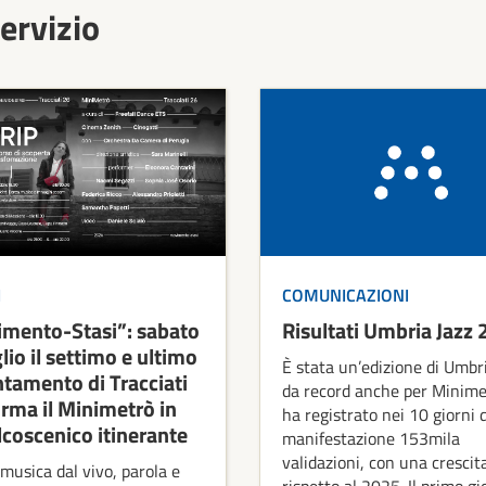
ervizio
I
COMUNICAZIONI
mento-Stasi”: sabato
Risultati Umbria Jazz
lio il settimo e ultimo
È stata un’edizione di Umbr
tamento di Tracciati
da record anche per Minime
orma il Minimetrò in
ha registrato nei 10 giorni 
lcoscenico itinerante
manifestazione 153mila
validazioni, con una crescit
musica dal vivo, parola e
rispetto al 2025. Il primo gi