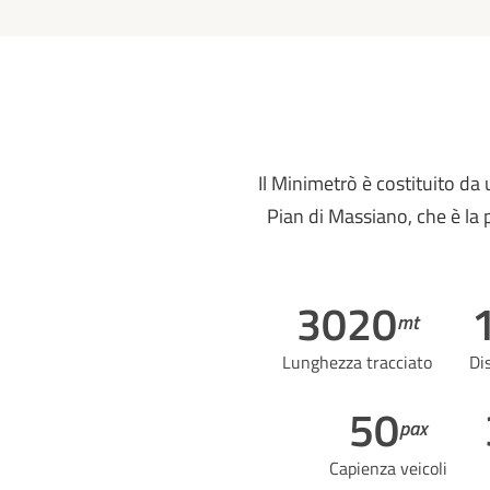
Il Minimetrò è costituito da 
Pian di Massiano, che è la p
3020
mt
Lunghezza tracciato
Dis
50
pax
Capienza veicoli