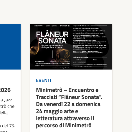
EVENTI
 2026
Minimetrò – Encuentro e
Tracciati “Flâneur Sonata”.
ia Jazz
Da venerdì 22 a domenica
trò che
24 maggio arte e
della
letteratura attraverso il
percorso di Minimetrò
a del 7%
orno,