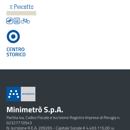
Minimetrò S.p.A.
Partita Iva, Codice Fiscale e Iscrizione Registro Imprese di Perugia n.
02327710543
N. iscrizione R.E.A. 209265 - Capitale Sociale € 4.493.115,00 i.v.