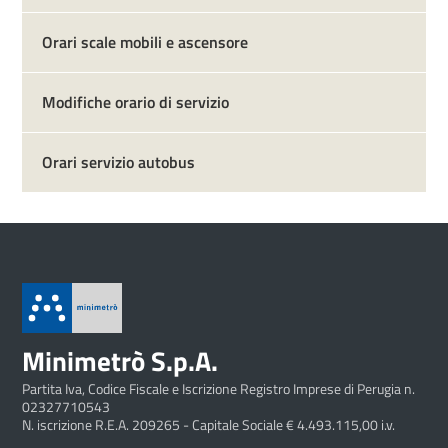
Orari scale mobili e ascensore
Modifiche orario di servizio
Orari servizio autobus
Minimetrò S.p.A.
Partita Iva, Codice Fiscale e Iscrizione Registro Imprese di Perugia n.
02327710543
N. iscrizione R.E.A. 209265 - Capitale Sociale € 4.493.115,00 i.v.