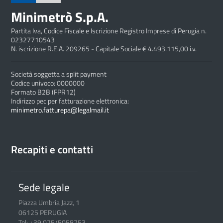
Minimetrò S.p.A.
Partita Iva, Codice Fiscale e Iscrizione Registro Imprese di Perugia n.
02327710543
N. iscrizione R.E.A. 209265 - Capitale Sociale € 4.493.115,00 i.v.
Società soggetta a split payment
Codice univoco: 0000000
Formato B2B (FPR12)
Indirizzo pec per fatturazione elettronica:
minimetro.fatturepa@legalmail.it
Recapiti e contatti
Sede legale
Piazza Umbria Jazz, 1
06125 PERUGIA
Tel: +39.075/5058753