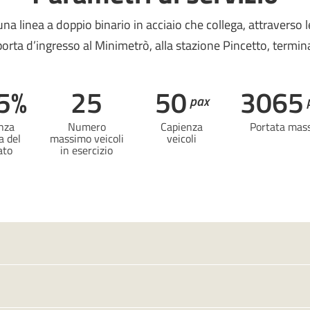
una linea a doppio binario in acciaio che collega, attraverso 
orta d’ingresso al Minimetrò, alla stazione Pincetto, terminal
5%
25
50
3065
pax
nza
Numero
Capienza
Portata mas
 del
massimo veicoli
veicoli
ato
in esercizio