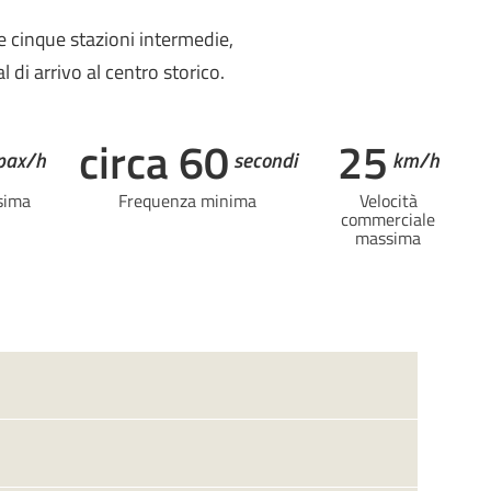
le cinque stazioni intermedie,
 di arrivo al centro storico.
circa 60
25
pax/h
secondi
km/h
sima
Frequenza minima
Velocità
commerciale
massima