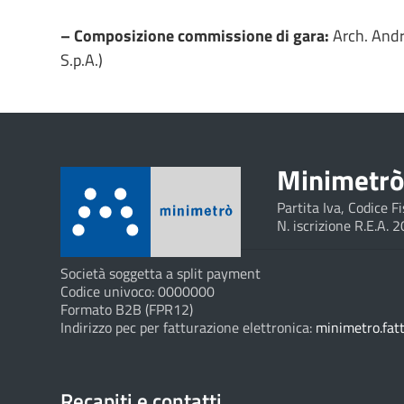
– Composizione commissione di gara:
Arch. Andr
S.p.A.)
Minimetrò 
Partita Iva, Codice 
N. iscrizione R.E.A. 
Società soggetta a split payment
Codice univoco: 0000000
Formato B2B (FPR12)
Indirizzo pec per fatturazione elettronica:
minimetro.fat
Recapiti e contatti