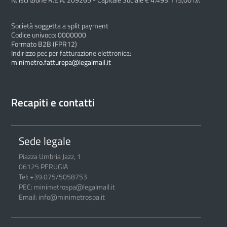
N. iscrizione R.E.A. 209265 - Capitale Sociale € 4.493.115,00 i.v.
Società soggetta a split payment
Codice univoco: 0000000
Formato B2B (FPR12)
Indirizzo pec per fatturazione elettronica:
minimetro.fatturepa@legalmail.it
Recapiti e contatti
Sede legale
Piazza Umbria Jazz, 1
06125 PERUGIA
Tel: +39.075/5058753
PEC: minimetrospa@legalmail.it
Email: info@minimetrospa.it