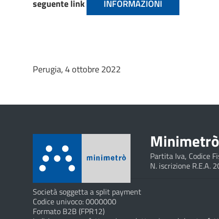
seguente link
INFORMAZIONI
Perugia, 4 ottobre 2022
Minimetrò 
Partita Iva, Codice 
N. iscrizione R.E.A. 
Società soggetta a split payment
Codice univoco: 0000000
Formato B2B (FPR12)