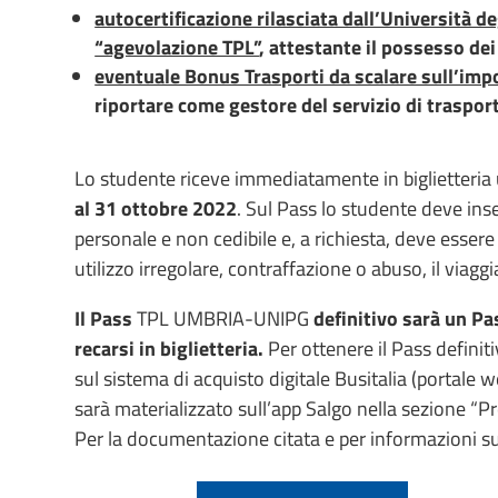
autocertificazione rilasciata dall’Università deg
“agevolazione TPL”
, attestante il possesso dei
eventuale Bonus Trasporti da scalare sull’imp
riportare come gestore del servizio di trasp
Lo studente riceve immediatamente in biglietteria
al 31 ottobre
2022
. Sul Pass lo studente deve ins
personale e non cedibile e, a richiesta, deve esser
utilizzo irregolare, contraffazione o abuso, il viagg
Il Pass
TPL UMBRIA-UNIPG
definitivo sarà un Pa
recarsi in biglietteria.
Per ottenere il Pass definit
sul sistema di acquisto digitale Busitalia (portale w
sarà materializzato sull’app Salgo nella sezione “Pre
Per la documentazione citata e per informazioni s