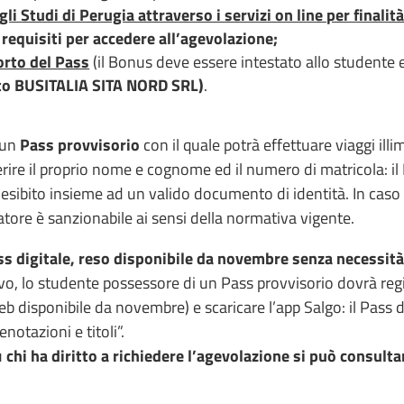
li Studi di Perugia attraverso i servizi on line per finalit
 requisiti per accedere all’agevolazione;
orto del Pass
(il Bonus deve essere intestato allo studente 
orto BUSITALIA SITA NORD SRL)
.
 un
Pass provvisorio
con il quale potrà effettuare viaggi illi
erire il proprio nome e cognome ed il numero di matricola: il
e esibito insieme ad un valido documento di identità. In caso 
iatore è sanzionabile ai sensi della normativa vigente.
ss digitale, reso disponibile da novembre senza necessità
ivo, lo studente possessore di un Pass provvisorio dovrà regi
eb disponibile da novembre) e scaricare l’app Salgo: il Pass d
notazioni e titoli”.
u
chi ha diritto a richiedere l’agevolazione si può consultar