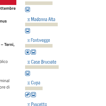
Settembre
onus
– Terni,
blico
rminal
ore di