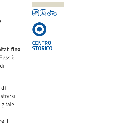
à
e
mitati
fino
 Pass è
di
 di
strarsi
igitale
e il