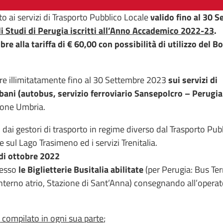
ai servizi di Trasporto Pubblico Locale
valido fino al 30 
li Studi di Perugia iscritti all’Anno Accademico 2022-23
.
bre alla tariffa di € 60,00
con possibilità di utilizzo del B
re illimitatamente fino al 30 Settembre 2023
sui servizi di
bani (autobus, servizio ferroviario Sansepolcro – Perugia 
gione Umbria.
i dai gestori di trasporto in regime diverso dal Trasporto Pub
ne sul Lago Trasimeno ed i servizi Trenitalia.
di ottobre 2022
resso
le Biglietterie Busitalia abilitate
(per Perugia: Bus Te
interno atrio, Stazione di Sant’Anna) consegnando all’operat
,
compilato in ogni sua parte
;