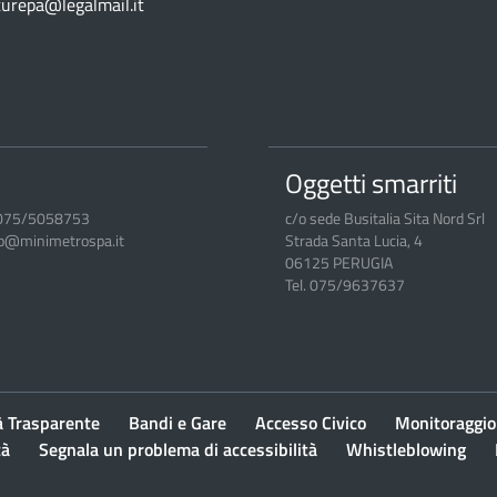
turepa@legalmail.it
Oggetti smarriti
.075/5058753
c/o sede Busitalia Sita Nord Srl
rp@minimetrospa.it
Strada Santa Lucia, 4
06125 PERUGIA
Tel. 075/9637637
à Trasparente
Bandi e Gare
Accesso Civico
Monitoraggio
tà
Segnala un problema di accessibilità
Whistleblowing