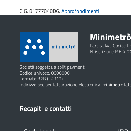
CIG: 81777848D6.
Approfondimenti
Minimetrò 
Partita Iva, Codice 
N. iscrizione R.E.A. 
Società soggetta a split payment
Codice univoco: 0000000
Formato B2B (FPR12)
Indirizzo pec per fatturazione elettronica:
minimetro.fat
Recapiti e contatti