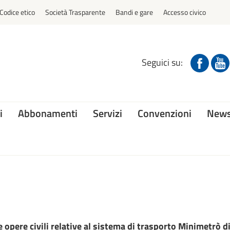
Codice etico
Società Trasparente
Bandi e gare
Accesso civico
Seguici su:
i
Abbonamenti
Servizi
Convenzioni
News
 opere civili relative al sistema di trasporto Minimetrò d