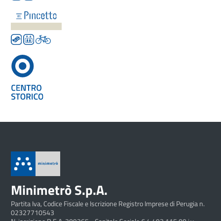
Minimetrò S.p.A.
Partita Iva, Codice Fiscale e Iscrizione Registro Imprese di Perugia n.
02327710543