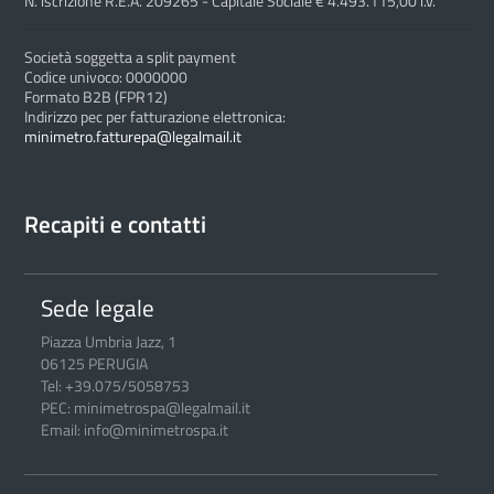
N. iscrizione R.E.A. 209265 - Capitale Sociale € 4.493.115,00 i.v.
Società soggetta a split payment
Codice univoco: 0000000
Formato B2B (FPR12)
Indirizzo pec per fatturazione elettronica:
minimetro.fatturepa@legalmail.it
Recapiti e contatti
Sede legale
Piazza Umbria Jazz, 1
06125 PERUGIA
Tel: +39.075/5058753
PEC: minimetrospa@legalmail.it
Email: info@minimetrospa.it