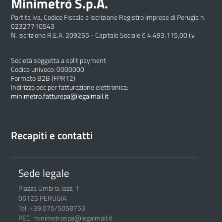
Minimetrò S.p.A.
Partita Iva, Codice Fiscale e Iscrizione Registro Imprese di Perugia n.
02327710543
N. iscrizione R.E.A. 209265 - Capitale Sociale € 4.493.115,00 i.v.
Società soggetta a split payment
Codice univoco: 0000000
Formato B2B (FPR12)
Indirizzo pec per fatturazione elettronica:
minimetro.fatturepa@legalmail.it
Recapiti e contatti
Sede legale
Piazza Umbria Jazz, 1
06125 PERUGIA
Tel: +39.075/5058753
PEC: minimetrospa@legalmail.it