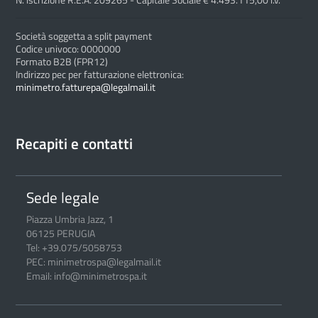
N. iscrizione R.E.A. 209265 - Capitale Sociale € 4.493.115,00 i.v.
Società soggetta a split payment
Codice univoco: 0000000
Formato B2B (FPR12)
Indirizzo pec per fatturazione elettronica:
minimetro.fatturepa@legalmail.it
Recapiti e contatti
Sede legale
Piazza Umbria Jazz, 1
06125 PERUGIA
Tel: +39.075/5058753
PEC: minimetrospa@legalmail.it
Email: info@minimetrospa.it